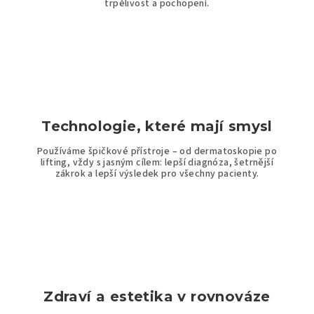
trpělivost a pochopení.
v
ý
p
i
s
u
Technologie, které mají smysl
Používáme špičkové přístroje – od dermatoskopie po
lifting, vždy s jasným cílem: lepší diagnóza, šetrnější
zákrok a lepší výsledek pro všechny pacienty.
Zdraví a estetika v rovnováze