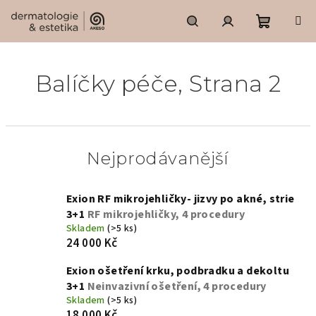
Přejít
na
obsah
Nákupní
Hledat
Přihlášení
Balíčky péče
, Strana 2
košík
Nejprodávanější
Exion RF mikrojehličky- jizvy po akné, strie
3+1
RF mikrojehličky, 4 procedury
Skladem
(>5 ks)
24 000 Kč
Exion ošetření krku, podbradku a dekoltu
3+1
Neinvazivní ošetření, 4 procedury
Skladem
(>5 ks)
18 000 Kč