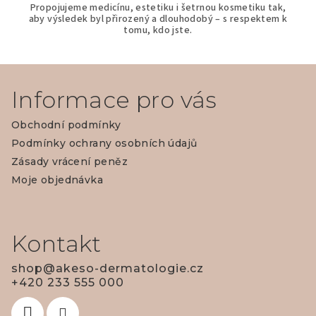
Propojujeme medicínu, estetiku i šetrnou kosmetiku tak,
aby výsledek byl přirozený a dlouhodobý – s respektem k
tomu, kdo jste.
Z
á
Informace pro vás
p
Obchodní podmínky
a
Podmínky ochrany osobních údajů
t
Zásady vrácení peněz
í
Moje objednávka
Kontakt
shop
@
akeso-dermatologie.cz
+420 233 555 000