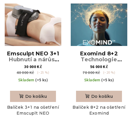
V
p
ý
r
p
o
i
d
s
u
p
k
r
Emsculpt NEO 3+1
Exomind 8+2
t
o
Hubnutí a nárůst
Technologie
ů
svalů zároveň, 4
neinvazivní
30 000 Kč
56 000 Kč
d
procedury
neurostimulace, 10
40 000 Kč
70 000 Kč
(–25 %)
(–20 %)
u
procedur
Skladem
(>5 ks)
Skladem
(>5 ks)
k
t
Do košíku
Do košíku
ů
Balíček 3+1 na ošetření
Balíček 8+2 na ošetření
Emscuplt NEO
Exomind