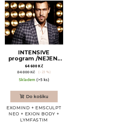
INTENSIVE
program /NEJEN/
PRO SPORTOVCE
64 600 Kč
Emsculpt Neo +
84 800 Kč
(–23 %)
Exion Body +
Skladem
(>5 ks)
ExoMind +
Lymfastim
Do košíku
EXOMIND + EMSCULPT
NEO + EXION BODY +
LYMFASTIM