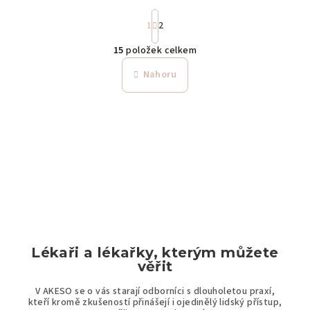
S
1
2
t
r
15
položek celkem
á
O
n
v
Nahoru
k
o
l
v
á
á
n
d
í
a
c
í
p
r
Lékaři a lékařky, kterým můžete
v
věřit
k
V AKESO se o vás starají odborníci s dlouholetou praxí,
kteří kromě zkušeností přinášejí i ojedinělý lidský přístup,
y