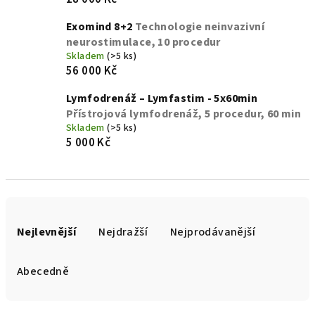
Exomind 8+2
Technologie neinvazivní
neurostimulace, 10 procedur
Skladem
(>5 ks)
56 000 Kč
Lymfodrenáž – Lymfastim - 5x60min
Přístrojová lymfodrenáž, 5 procedur, 60 min
Skladem
(>5 ks)
5 000 Kč
Ř
a
Nejlevnější
Nejdražší
Nejprodávanější
z
e
Abecedně
n
í