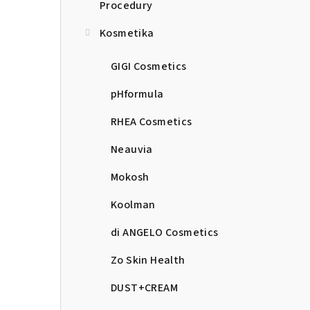
n
Procedury
n
Kosmetika
í
GIGI Cosmetics
p
pHformula
a
RHEA Cosmetics
n
Neauvia
e
Mokosh
l
Koolman
di ANGELO Cosmetics
Zo Skin Health
DUST+CREAM