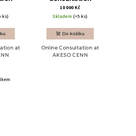
č
10 000 Kč
5 ks)
Skladem
(>5 ks)
íku
Do košíku
ation at
Online Consultation at
ENN
AKESO CENN
elkem
O