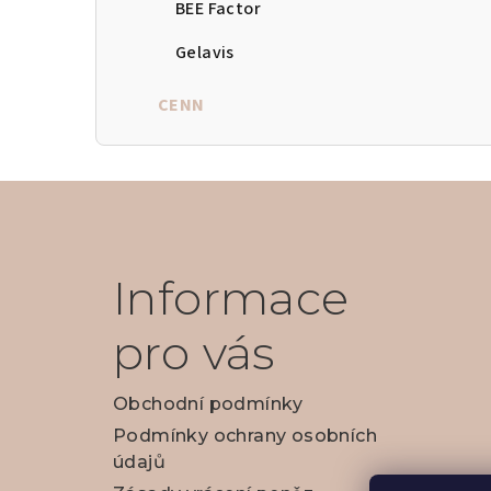
BEE Factor
Gelavis
CENN
Z
á
p
Informace
a
pro vás
t
í
Obchodní podmínky
Podmínky ochrany osobních
údajů