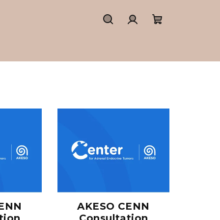
Hledat
Přihlášení
Nákupní
košík
CENN
AKESO CENN
tion
Consultation