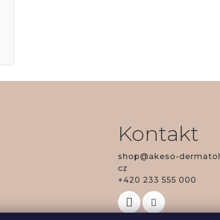
d
a
c
í
p
Kontakt
r
shop
@
akeso-dermatol
v
cz
+420 233 555 000
k
y