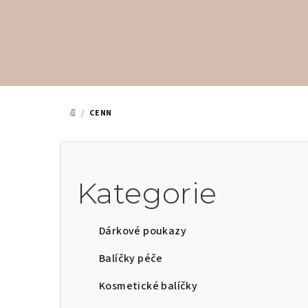
Přejít
na
obsah
/
CENN
DOMŮ
P
o
Kategorie
Přeskočit
s
kategorie
t
Dárkové poukazy
r
Balíčky péče
a
Kosmetické balíčky