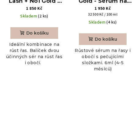
Lash + No1 Gold -
Gold - Sérum na
balíček 6ml+ 3.5ml
růst řas, 6ml
1 850 Kč
1 950 Kč
Měrná
32 500 Kč / 100 ml
Skladem
(2 ks)
cena:
Skladem
(4 ks)
Do košíku
Do košíku
Ideální kombinace na
růst řas. Balíček dvou
Růstové sérum na řasy i
účinných sér na růst řas
obočí s pečujícími
i obočí.
složkami. 6ml (4-5
měsíců)