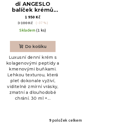
di ANGESLO
balíček krémů
Intense Retinal
1 950 Kč
Cream + Stem Cell
3 100 Kč
(–37 %)
Collagen Peptide
Skladem
(1 ks)
Cream
Do košíku
Luxusní denní krém s
kolagenovými peptidy a
kmenovými buňkami.
Lehkou texturou, která
pleť dokonale vyživí,
viditelně zmírní vrásky,
zmatní a dlouhodobě
chrání. 30 ml +...
9
položek celkem
O