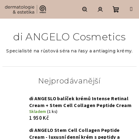
Přejít
na
obsah
Nákupní
Hledat
Přihlášení
di ANGELO Cosmetics
košík
Specialisté na růstová séra na řasy a antiaging krémy.
Nejprodávanější
di ANGESLO balíček krémů Intense Retinal
Cream + Stem Cell Collagen Peptide Cream
Skladem
(1 ks)
1 950 Kč
di ANGELO Stem Cell Collagen Peptide
Cream - luxusní denní krém s peptidy a