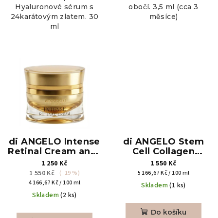
Hyaluronové sérum s
obočí. 3,5 ml (cca 3
24karátovým zlatem. 30
měsíce)
ml
di ANGELO Intense
di ANGELO Stem
Retinal Cream anti-
Cell Collagen
aging krém 30ml
Peptide Cream -
1 250 Kč
1 550 Kč
luxusní denní krém
1 550 Kč
Měrná
(–19 %)
5 166,67 Kč / 100 ml
s peptidy a
Měrná
cena:
4 166,67 Kč / 100 ml
Skladem
(1 ks)
kmenovými
cena:
Skladem
(2 ks)
buňkami 30ml
Do košíku