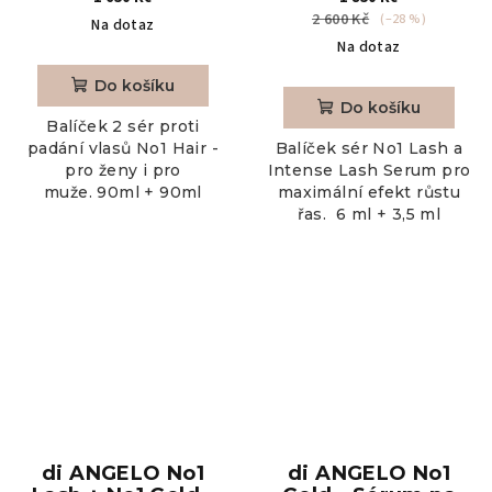
(pro ženy a pro
Lash Serum
2 600 Kč
(–28 %)
Na dotaz
muže)
Na dotaz
Do košíku
Do košíku
Balíček 2 sér proti
padání vlasů No1 Hair -
Balíček sér No1 Lash a
pro ženy i pro
Intense Lash Serum pro
muže. 90ml + 90ml
maximální efekt růstu
řas. 6 ml + 3,5 ml
di ANGELO No1
di ANGELO No1