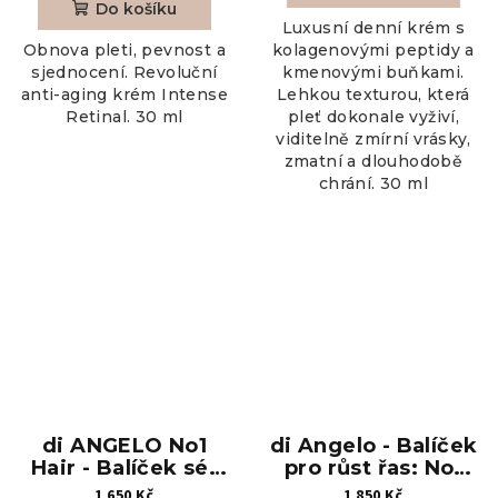
Do košíku
Luxusní denní krém s
Obnova pleti, pevnost a
kolagenovými peptidy a
sjednocení. Revoluční
kmenovými buňkami.
anti-aging krém Intense
Lehkou texturou, která
Retinal. 30 ml
pleť dokonale vyživí,
viditelně zmírní vrásky,
zmatní a dlouhodobě
chrání. 30 ml
di ANGELO No1
di Angelo - Balíček
Hair - Balíček sér
pro růst řas: No1
proti padání vlasů
Lash a Intense
1 650 Kč
1 850 Kč