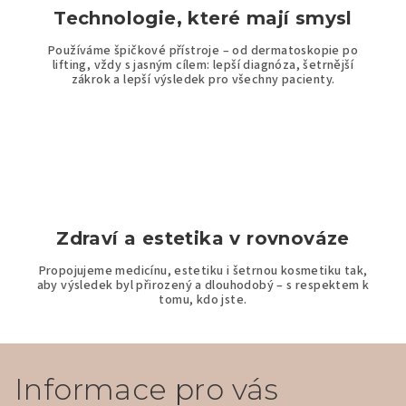
i
Technologie, které mají smysl
s
Používáme špičkové přístroje – od dermatoskopie po
u
lifting, vždy s jasným cílem: lepší diagnóza, šetrnější
zákrok a lepší výsledek pro všechny pacienty.
Zdraví a estetika v rovnováze
Propojujeme medicínu, estetiku i šetrnou kosmetiku tak,
aby výsledek byl přirozený a dlouhodobý – s respektem k
tomu, kdo jste.
Z
á
Informace pro vás
p