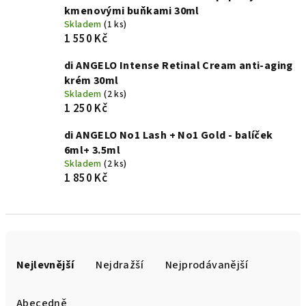
kmenovými buňkami 30ml
Skladem
(1 ks)
1 550 Kč
di ANGELO Intense Retinal Cream anti-aging
krém 30ml
Skladem
(2 ks)
1 250 Kč
di ANGELO No1 Lash + No1 Gold - balíček
6ml+ 3.5ml
Skladem
(2 ks)
1 850 Kč
Ř
a
Nejlevnější
Nejdražší
Nejprodávanější
z
e
Abecedně