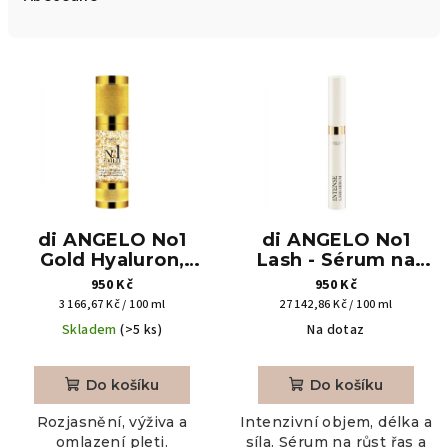
n
í
V
p
ý
r
p
o
i
d
s
u
p
k
r
di ANGELO No1
di ANGELO No1
t
o
Gold Hyaluron,
Lash - Sérum na
ů
Pleťové sérum se
růst řas, 3.5ml
950 Kč
950 Kč
d
zlatem, 30ml
Měrná
Měrná
3 166,67 Kč / 100 ml
27 142,86 Kč / 100 ml
u
cena:
cena:
Skladem
(>5 ks)
Na dotaz
k
t
Do košíku
Do košíku
ů
Rozjasnění, výživa a
Intenzivní objem, délka a
omlazení pleti.
síla. Sérum na růst řas a