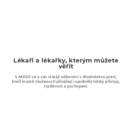
v
l
á
d
a
c
í
Lékaři a lékařky, kterým můžete
p
věřit
r
V AKESO se o vás starají odborníci s dlouholetou praxí,
v
kteří kromě zkušeností přinášejí i ojedinělý lidský přístup,
trpělivost a pochopení.
k
y
v
ý
p