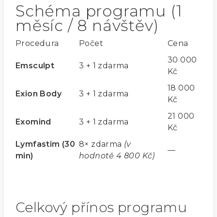
Schéma programu (1
měsíc / 8 návštěv)
Procedura
Počet
Cena
30 000
Emsculpt
3 + 1 zdarma
Kč
18 000
Exion Body
3 + 1 zdarma
Kč
21 000
Exomind
3 + 1 zdarma
Kč
Lymfastim (30
8× zdarma
(v
—
min)
hodnotě 4 800 Kč)
Celkový přínos programu