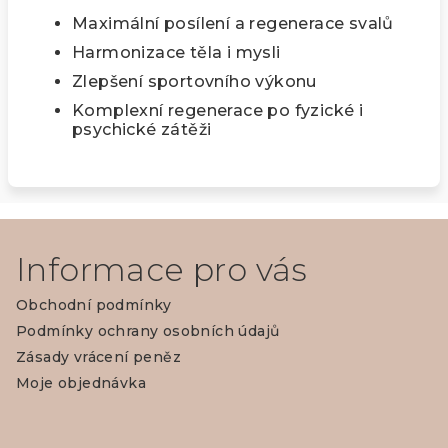
Maximální posílení a regenerace svalů
Harmonizace těla i mysli
Zlepšení sportovního výkonu
Komplexní regenerace po fyzické i
psychické zátěži
Z
á
Informace pro vás
p
Obchodní podmínky
a
Podmínky ochrany osobních údajů
t
Zásady vrácení peněz
í
Moje objednávka