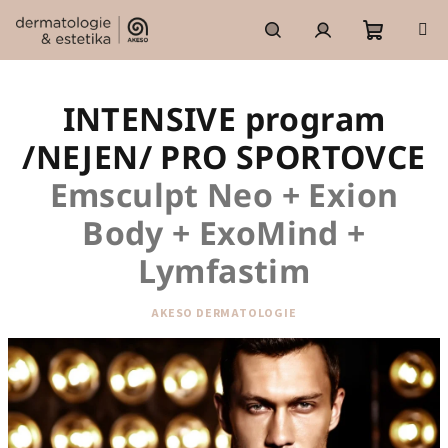
Přejít
na
obsah
Nákupní
Hledat
Přihlášení
INTENSIVE program
košík
/NEJEN/ PRO SPORTOVCE
Emsculpt Neo + Exion
Body + ExoMind +
Lymfastim
AKESO DERMATOLOGIE