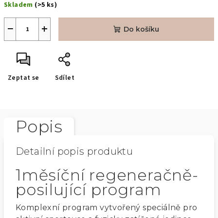
Skladem
(>5 ks)
cena:
−
+
Do košíku
Zeptat se
Sdílet
Popis
Detailní popis produktu
1měsíční regeneračně-
posilující program
Komplexní program vytvořený speciálně pro