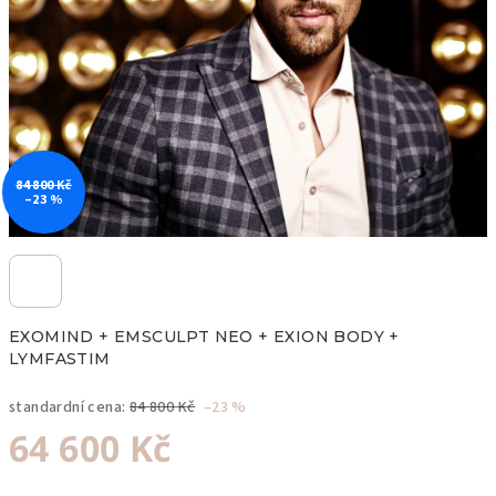
84 800 Kč
–23 %
EXOMIND + EMSCULPT NEO + EXION BODY +
LYMFASTIM
standardní cena:
84 800 Kč
–23 %
64 600 Kč
Měrná