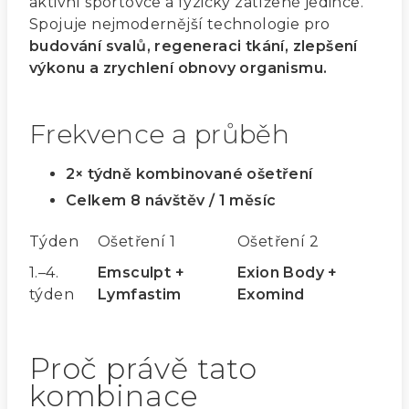
aktivní sportovce a fyzicky zatížené jedince.
Spojuje nejmodernější technologie pro
budování svalů, regeneraci tkání, zlepšení
výkonu a zrychlení obnovy organismu.
Frekvence a průběh
2× týdně kombinované ošetření
Celkem 8 návštěv / 1 měsíc
Týden
Ošetření 1
Ošetření 2
1.–4.
Emsculpt +
Exion Body +
týden
Lymfastim
Exomind
Proč právě tato
kombinace