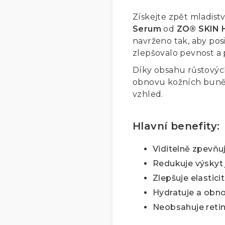
Získejte zpět mladistv
Serum
od
ZO® SKIN 
navrženo tak, aby pos
zlepšovalo pevnost a 
Díky obsahu růstovýc
obnovu kožních buněk,
vzhled.
Hlavní benefity:
Viditelně zpevňu
Redukuje výskyt 
Zlepšuje elastic
Hydratuje a obno
Neobsahuje retino