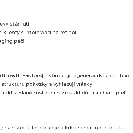
jevy stárnutí
 klienty s intolerancí na retinol
aging péči
 (Growth Factors)
– stimulují regeneraci kožních bun
í strukturu pokožky a vyhlazují vrásky
trakt z planě rostoucí růže
– zklidňují a chrání pleť
y na čistou pleť obličeje a krku večer (nebo podle