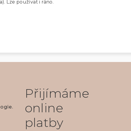
. Lze používat i ráno.
Přijímáme
online
ogie.
platby