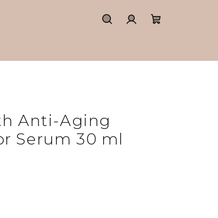
Hledat
Přihlášení
Nákupní
košík
th Anti-Aging
or Serum 30 ml