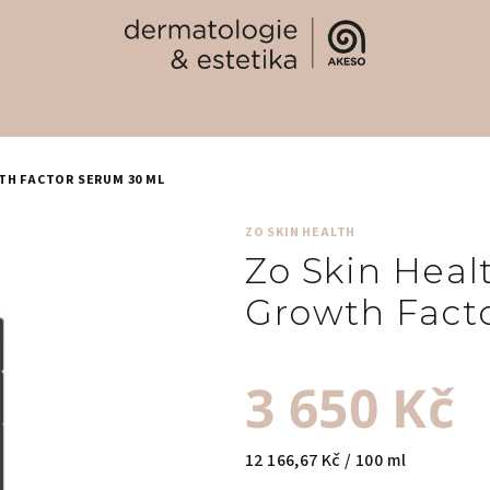
TH FACTOR SERUM 30 ML
ZO SKIN HEALTH
Zo Skin Heal
Growth Fact
3 650 Kč
Měrná
12 166,67 Kč / 100 ml
cena: