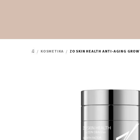
Přejít
na
obsah
/
KOSMETIKA
/
ZO SKIN HEALTH ANTI-AGING GROW
DOMŮ