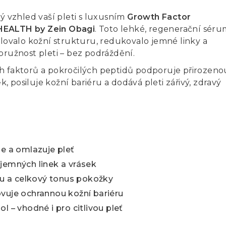
ý vzhled vaší pleti s luxusním
Growth Factor
HEALTH by Zein Obagi
. Toto lehké, regenerační séru
ilovalo kožní strukturu, redukovalo jemné linky a
pružnost pleti – bez podráždění.
h faktorů a pokročilých peptidů podporuje přirozeno
 posiluje kožní bariéru a dodává pleti zářivý, zdravý
je a omlazuje pleť
jemných linek a vrásek
itu a celkový tonus pokožky
vuje ochrannou kožní bariéru
l – vhodné i pro citlivou pleť