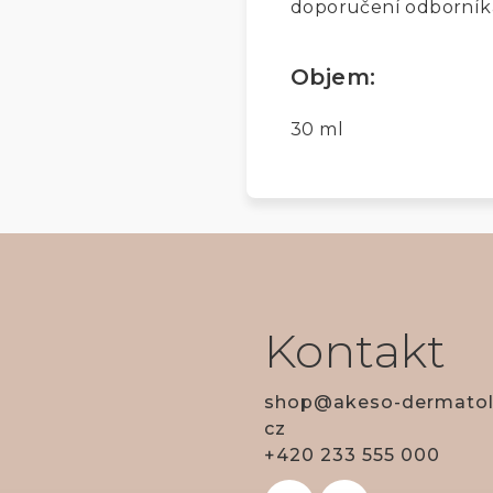
doporučení odborníka)
Objem:
30 ml
Kontakt
shop
@
akeso-dermatol
cz
+420 233 555 000