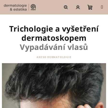
Přejít
na
obsah
Nákupní
Hledat
Přihlášení
Trichologie a vyšetření
košík
dermatoskopem
Vypadávání vlasů
AKESO DERMATOLOGIE