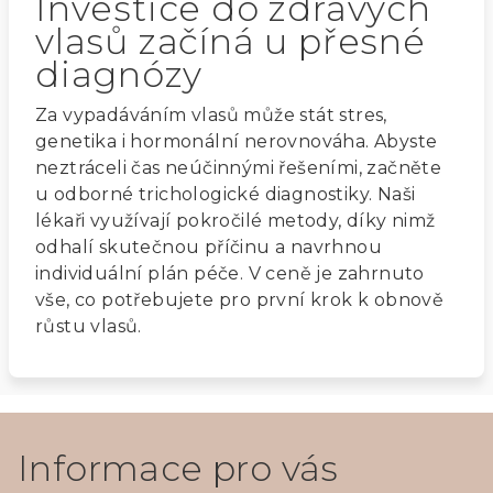
Investice do zdravých
vlasů začíná u přesné
diagnózy
Za vypadáváním vlasů může stát stres,
genetika i hormonální nerovnováha. Abyste
neztráceli čas neúčinnými řešeními, začněte
u odborné trichologické diagnostiky. Naši
lékaři využívají pokročilé metody, díky nimž
odhalí skutečnou příčinu a navrhnou
individuální plán péče. V ceně je zahrnuto
vše, co potřebujete pro první krok k obnově
růstu vlasů.
Z
á
Informace pro vás
p