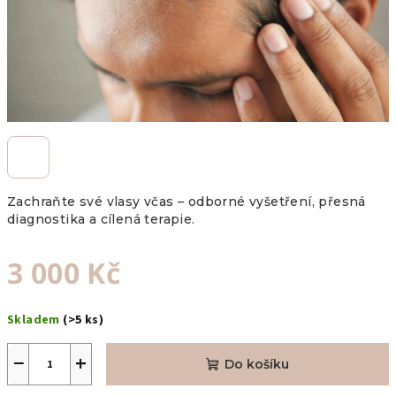
Zachraňte své vlasy včas – odborné vyšetření, přesná
diagnostika a cílená terapie.
3 000 Kč
Měrná
Skladem
(>5 ks)
cena:
−
+
Do košíku