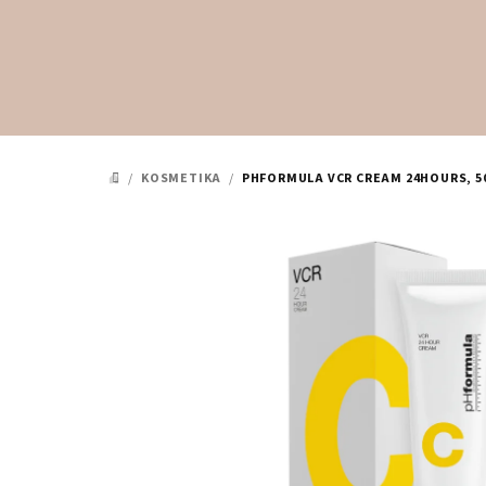
Přejít
na
obsah
/
KOSMETIKA
/
PHFORMULA VCR CREAM 24HOURS, 5
DOMŮ