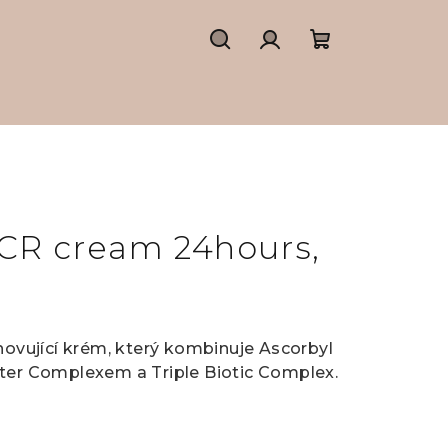
Hledat
Přihlášení
Nákupní
košík
CR cream 24hours,
novující krém, který kombinuje Ascorbyl
ter Complexem a Triple Biotic Complex.