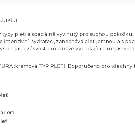
oduktu
y typy pleti a speciálně vyvinutý pro suchou pokožku.
je intenzivní hydrataci, zanechává pleť jemnou a s po
šuje jas a zářivost pro zdravě vypadající a rozjasněn
TURA :krémová TYP PLETI: Doporučeno pro všechny 
pleť
ariéra
leť