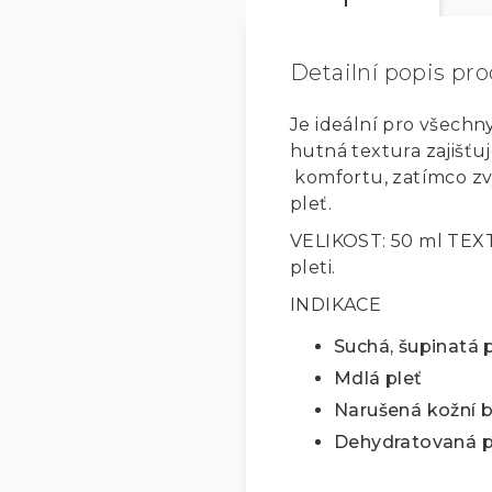
Detailní popis pr
Je ideální pro všechn
hutná textura zajišťu
komfortu, zatímco zvy
pleť.
VELIKOST: 50 ml TEX
pleti.
INDIKACE
Suchá, šupinatá 
Mdlá pleť
Narušená kožní b
Dehydratovaná p