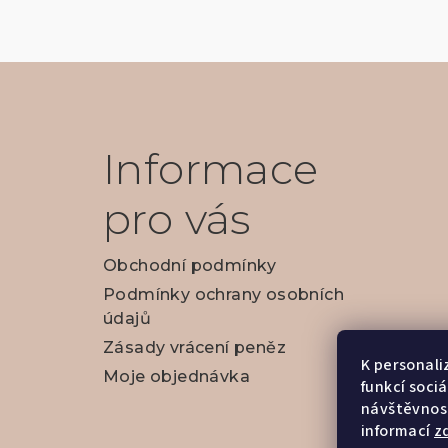
Z
á
p
Informace
a
pro vás
t
í
Obchodní podmínky
Podmínky ochrany osobních
údajů
Zásady vrácení peněz
K personali
Moje objednávka
funkcí soci
návštěvnost
informací
z