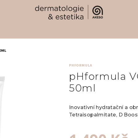
0ML
PHFORMULA
pHformula V
50ml
Inovativní hydratační a ob
Tetraisopalmitate, D Boos