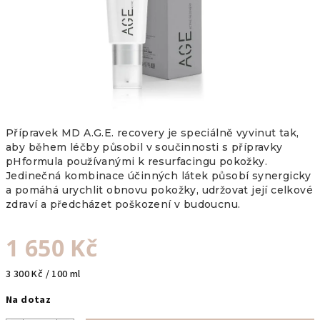
Přípravek MD A.G.E. recovery je
speciálně vyvinut tak,
aby
během léčby působil v součinnosti s přípravky
pHformula používanými k resurfacingu pokožky.
Jedinečná kombinace účinných látek působí synergicky
a pomáhá urychlit obnovu pokožky, udržovat její celkové
zdraví a předcházet poškození v budoucnu.
1 650 Kč
Měrná
3 300 Kč / 100 ml
cena:
Na dotaz