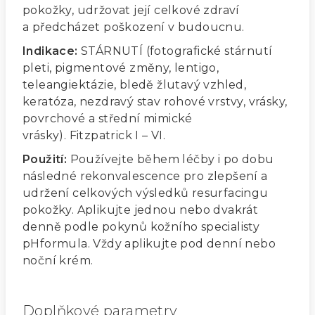
pokožky, udržovat její celkové zdraví
a předcházet poškození v budoucnu.
Indikace:
STÁRNUTÍ (fotografické stárnutí
pleti, pigmentové změny, lentigo,
teleangiektázie, bledě žlutavý vzhled,
keratóza, nezdravý stav rohové vrstvy, vrásky,
povrchové a střední mimické
vrásky).
Fitzpatrick I – VI.
Použití:
Používejte během léčby i po dobu
následné rekonvalescence pro zlepšení a
udržení celkových
výsledků resurfacingu
pokožky.
Aplikujte jednou nebo dvakrát
denně podle pokynů kožního specialisty
pHformula. Vždy aplikujte pod denní nebo
noční krém.
Doplňkové parametry