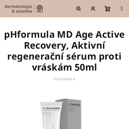
Přejít
na
obsah
Nákupní
Hledat
Přihlášení
pHformula MD Age Active
košík
Recovery, Aktivní
regenerační sérum proti
vráskám 50ml
PHFORMULA