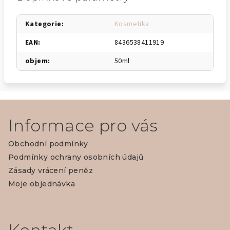
Kategorie
:
Kosmetika
EAN
:
8436538411919
objem
:
50ml
Z
á
Informace pro vás
p
Obchodní podmínky
a
Podmínky ochrany osobních údajů
t
Zásady vrácení peněz
í
Moje objednávka