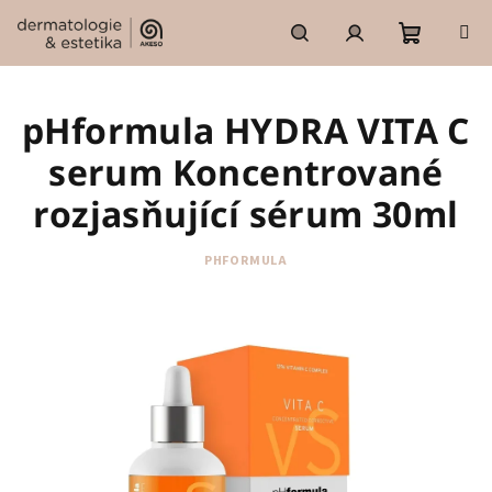
Přejít
na
obsah
Nákupní
Hledat
Přihlášení
pHformula HYDRA VITA C
košík
serum Koncentrované
rozjasňující sérum 30ml
PHFORMULA