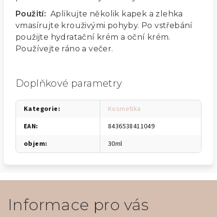
Použití:
Aplikujte několik kapek a zlehka
vmasírujte krouživými pohyby. Po vstřebání
použijte hydratační krém a oční krém.
Používejte ráno a večer.
Doplňkové parametry
Kategorie
:
Kosmetika
EAN
:
8436538411049
objem
:
30ml
Z
á
Informace pro vás
p