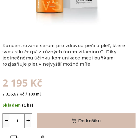
Koncentrované sérum pro zdravou péči o pleť, které
svou sílu čerpá z různých forem vitaminu C. Díky
jedinečnému účinku komunikace mezi buňkami
rozjasňuje pleť v nejvyšší možné míře.
2 195 Kč
Měrná
7 316,67 Kč / 100 ml
cena:
Skladem
(1 ks)
−
+
Do košíku