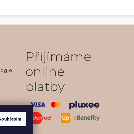
Přijímáme
online
ogie.
platby
Souhlasím