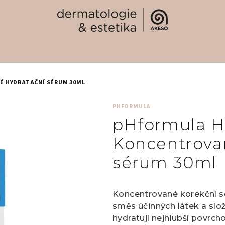
 HYDRATAČNÍ SÉRUM 30ML
PHFORMULA
pHformula 
Koncentrova
sérum 30ml
Koncentrované korekční 
směs účinných látek a slož
hydratují nejhlubší povrcho