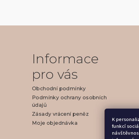
Z
á
p
Informace
a
pro vás
t
í
Obchodní podmínky
Podmínky ochrany osobních
údajů
Zásady vrácení peněz
K personali
Moje objednávka
funkcí soci
návštěvnost