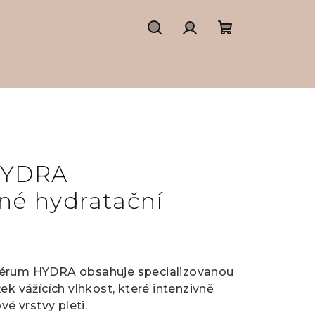
Hledat
Přihlášení
Nákupní
košík
HYDRA
né hydratační
sérum HYDRA obsahuje specializovanou
ek vážících vlhkost, které intenzivně
vé vrstvy pleti.