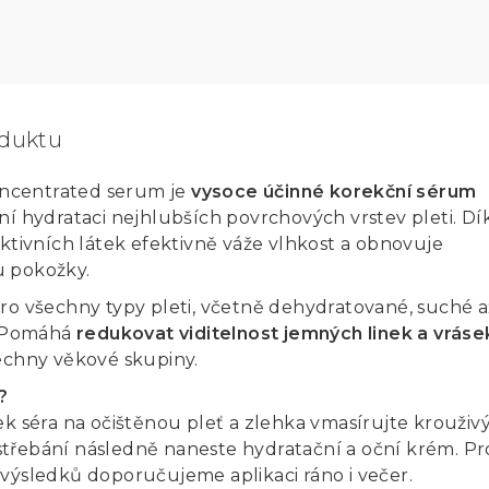
oduktu
ncentrated serum je
vysoce účinné korekční sérum
ní hydrataci nejhlubších povrchových vrstev pleti. Dí
aktivních látek efektivně váže vlhkost a obnovuje
 pokožky.
ro všechny typy pleti, včetně dehydratované, suché a
. Pomáhá
redukovat viditelnost jemných linek a vráse
echny věkové skupiny.
?
ek séra na očištěnou pleť a zlehka vmasírujte krouživ
třebání následně naneste hydratační a oční krém. Pr
výsledků doporučujeme aplikaci ráno i večer.