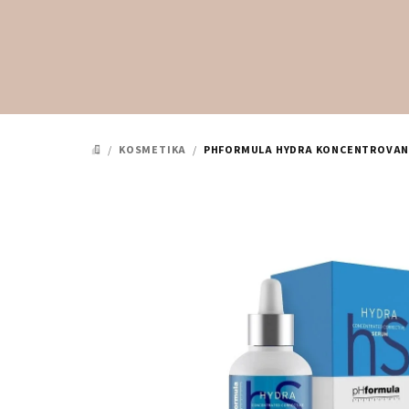
Přejít
na
obsah
/
KOSMETIKA
/
PHFORMULA HYDRA KONCENTROVANÉ
DOMŮ