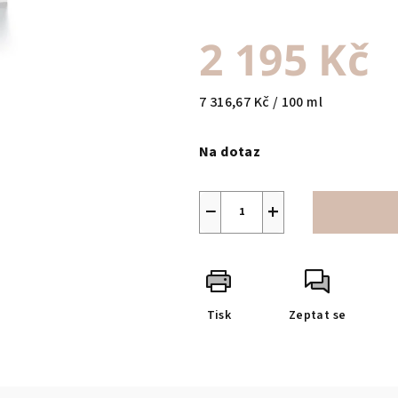
2 195 Kč
Měrná
7 316,67 Kč / 100 ml
cena:
Na dotaz
−
+
Tisk
Zeptat se