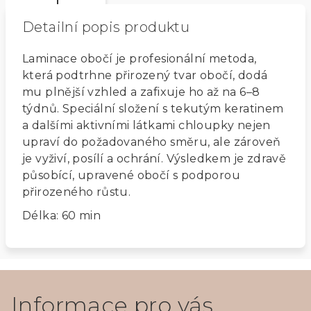
Detailní popis produktu
Laminace obočí je profesionální metoda,
která podtrhne přirozený tvar obočí, dodá
mu plnější vzhled a zafixuje ho až na 6–8
týdnů. Speciální složení s tekutým keratinem
a dalšími aktivními látkami chloupky nejen
upraví do požadovaného směru, ale zároveň
je vyživí, posílí a ochrání. Výsledkem je zdravě
působící, upravené obočí s podporou
přirozeného růstu.
Délka: 60 min
Z
á
Informace pro vás