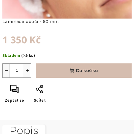
Laminace obočí - 60 min
1 350 Kč
Měrná
Skladem
(>5 ks)
cena:
−
+
Do košíku
Zeptat se
Sdílet
Popis