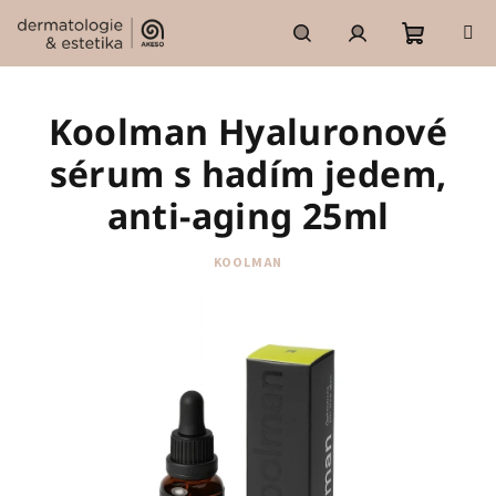
Přejít
na
obsah
Nákupní
Hledat
Přihlášení
Koolman Hyaluronové
košík
sérum s hadím jedem,
anti-aging 25ml
KOOLMAN