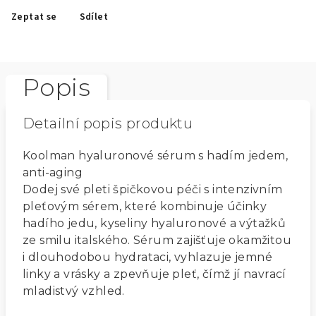
Zeptat se
Sdílet
Popis
Detailní popis produktu
Koolman hyaluronové sérum s hadím jedem,
anti-aging
Dodej své pleti špičkovou péči s intenzivním
pleťovým sérem, které kombinuje účinky
hadího jedu, kyseliny hyaluronové a výtažků
ze smilu italského. Sérum zajišťuje okamžitou
i dlouhodobou hydrataci, vyhlazuje jemné
linky a vrásky a zpevňuje pleť, čímž jí navrací
mladistvý vzhled.