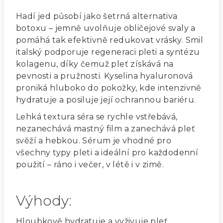
Hadí jed působí jako šetrná alternativa
botoxu – jemně uvolňuje obličejové svaly a
pomáhá tak efektivně redukovat vrásky. Smil
italský podporuje regeneraci pleti a syntézu
kolagenu, díky čemuž pleť získává na
pevnosti a pružnosti. Kyselina hyaluronová
proniká hluboko do pokožky, kde intenzivně
hydratuje a posiluje její ochrannou bariéru.
Lehká textura séra se rychle vstřebává,
nezanechává mastný film a zanechává pleť
svěží a hebkou. Sérum je vhodné pro
všechny typy pleti a ideální pro každodenní
použití – ráno i večer, v létě i v zimě.
Výhody:
Hloubkově hydratuje a vyživuje pleť.