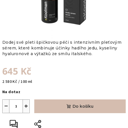
Dodej své pleti špičkovou péči s intenzivním pleťovým
sérem, které kombinuje účinky hadího jedu, kyseliny
hyaluronové a výtažků ze smilu italského.
645 Kč
Měrná
2 580 Kč / 100 ml
cena:
Na dotaz
−
+
Do košíku