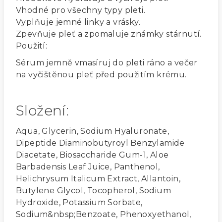
Vhodné pro všechny typy pleti.
Vyplňuje jemné linky a vrásky.
Zpevňuje pleť a zpomaluje známky stárnutí.
Použití:
Sérum jemně vmasíruj do pleti ráno a večer
na vyčištěnou pleť před použitím krému.
Složení:
Aqua, Glycerin, Sodium Hyaluronate,
Dipeptide Diaminobutyroyl Benzylamide
Diacetate, Biosaccharide Gum-1, Aloe
Barbadensis Leaf Juice, Panthenol,
Helichrysum Italicum Extract, Allantoin,
Butylene Glycol, Tocopherol, Sodium
Hydroxide, Potassium Sorbate,
Sodium&nbsp;Benzoate, Phenoxyethanol,