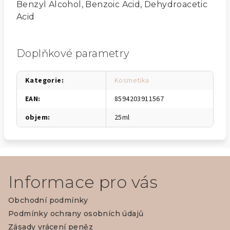
Benzyl Alcohol, Benzoic Acid, Dehydroacetic
Acid
Doplňkové parametry
Kategorie
:
Kosmetika
EAN
:
8594203911567
objem
:
25ml
Z
á
Informace pro vás
p
Obchodní podmínky
a
Podmínky ochrany osobních údajů
t
Zásady vrácení peněz