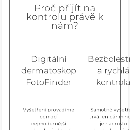
Proč přijít na
kontrolu právě k
nám?
Digitální
Bezbolest
dermatoskop
a rychlá
FotoFinder
kontrol
Vyšetření provádíme
Samotné vyšetř
pomocí
trvá jen pár min
nejmodernější
je naprosto