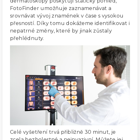
dermatoskopy poskytují statický pohled,
FotoFinder umožňuje zaznamenávat a
srovnávat vývoj znamének v čase s vysokou
přesností. Díky tomu dokážeme identifikovat i
nepatrné změny, které by jinak zůstaly
přehlédnuty.
Celé vyšetření trvá přibližně 30 minut, je
zcela bezbolestné a neinvazivní. Můžete jej