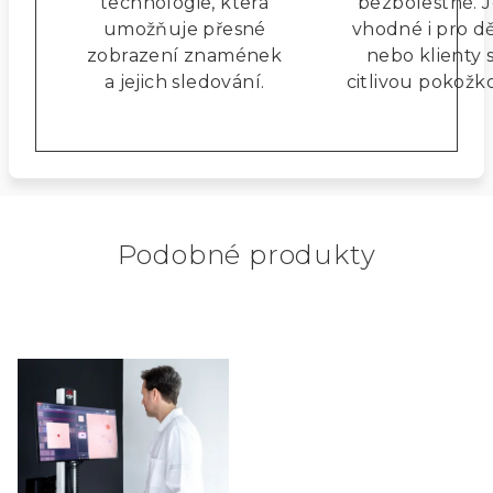
technologie, která
bezbolestné. 
umožňuje přesné
vhodné i pro dě
zobrazení znamének
nebo klienty 
a jejich sledování.
citlivou pokožk
Podobné produkty