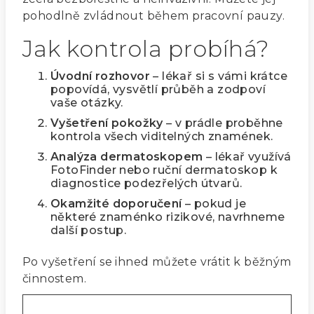
pohodlně zvládnout během pracovní pauzy.
Jak kontrola probíhá?
Úvodní rozhovor
– lékař si s vámi krátce
popovídá, vysvětlí průběh a zodpoví
vaše otázky.
Vyšetření pokožky
– v prádle proběhne
kontrola všech viditelných znamének.
Analýza dermatoskopem
– lékař využívá
FotoFinder nebo ruční dermatoskop k
diagnostice podezřelých útvarů.
Okamžité doporučení
– pokud je
některé znaménko rizikové, navrhneme
další postup.
Po vyšetření se ihned můžete vrátit k běžným
činnostem.