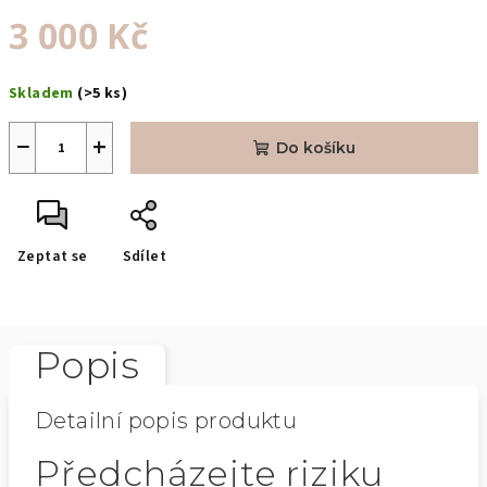
3 000 Kč
Měrná
Skladem
(>5 ks)
cena:
−
+
Do košíku
Zeptat se
Sdílet
Popis
Detailní popis produktu
Předcházejte riziku