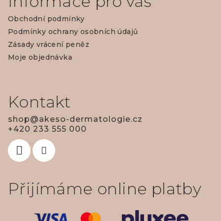
Informace pro vás
p
Obchodní podmínky
a
Podmínky ochrany osobních údajů
t
Zásady vrácení peněz
í
Moje objednávka
Kontakt
shop
@
akeso-dermatologie.cz
+420 233 555 000
Přijímáme online platby