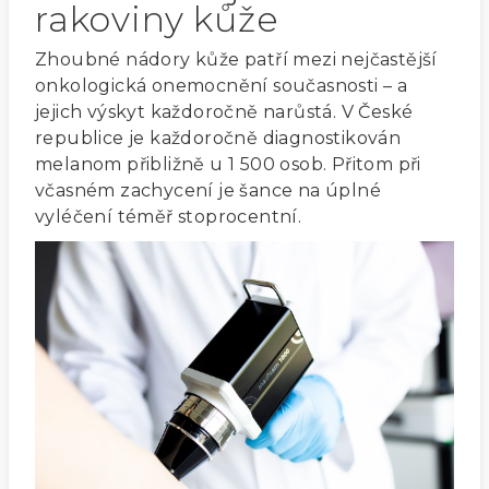
rakoviny kůže
Zhoubné nádory kůže patří mezi nejčastější
onkologická onemocnění současnosti – a
jejich výskyt každoročně narůstá. V České
republice je každoročně diagnostikován
melanom přibližně u 1 500 osob. Přitom při
včasném zachycení je šance na úplné
vyléčení téměř stoprocentní.