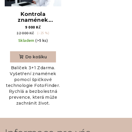
Kontrola
znamének
digitálním
9 000 Kč
dermatoskopem
12 000 Kč
(–25 %)
(Balíček Family 3+1)
Skladem
(>5 ks)
Detailní celotělové
vyšetření
znamének
Do košíku
digitálním
dermatoskopem, 4
Balíček 3+1 Zdarma.
procedury
Vyšetření znamének
pomocí špičkové
technologie FotoFinder.
Rychlá a bezbolestná
prevence, která může
zachránit život.
Z
á