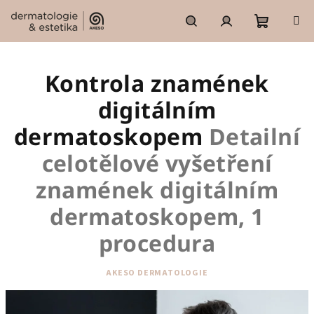
Přejít
na
obsah
Nákupní
Hledat
Přihlášení
Kontrola znamének
košík
digitálním
dermatoskopem
Detailní
celotělové vyšetření
znamének digitálním
dermatoskopem, 1
procedura
AKESO DERMATOLOGIE