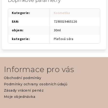
Doplňkové parametry
Kategorie
:
Kosmetika
EAN
:
7290019465126
objem
:
30ml
kategorie
:
Pleťová séra
Z
á
Informace pro vás
p
Obchodní podmínky
a
Podmínky ochrany osobních údajů
t
Zásady vrácení peněz
í
Moje objednávka