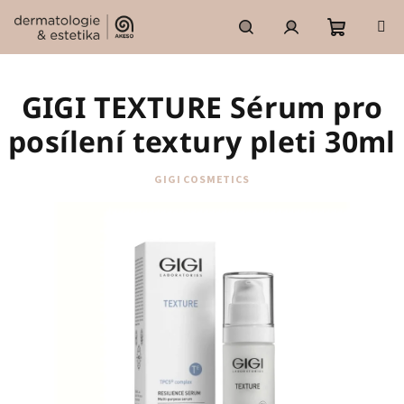
Přejít
na
obsah
Nákupní
Hledat
Přihlášení
GIGI TEXTURE Sérum pro
košík
posílení textury pleti 30ml
GIGI COSMETICS