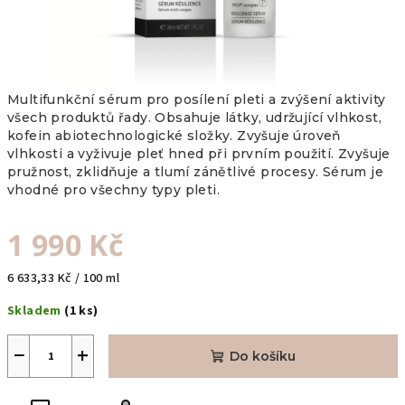
Multifunkční sérum pro posílení pleti a zvýšení aktivity
všech produktů řady. Obsahuje látky, udržující vlhkost,
kofein abiotechnologické složky. Zvyšuje úroveň
vlhkosti a vyživuje pleť hned při prvním použití. Zvyšuje
pružnost, zklidňuje a tlumí zánětlivé procesy. Sérum je
vhodné pro všechny typy pleti.
1 990 Kč
Měrná
6 633,33 Kč / 100 ml
cena:
Skladem
(1 ks)
−
+
Do košíku