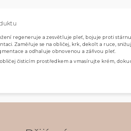
oduktu
ožení regeneruje a zesvětluje pleť, bojuje proti stárnu
ci. Zaměřuje se na obličej, krk, dekolt a ruce, snižu
pigmentace a odhaluje obnovenou a zářivou pleť.
obličej čisticím prostředkem
a vmasírujte krém, doku