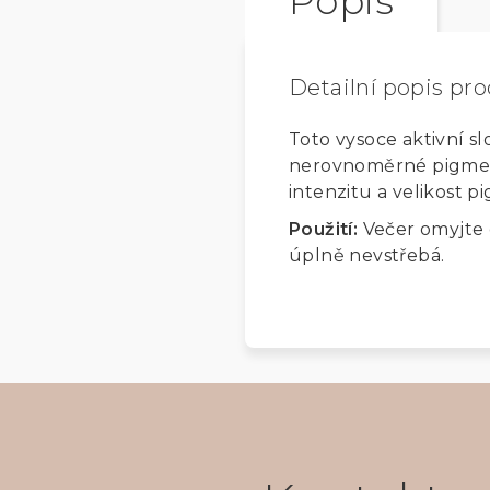
Popis
Detailní popis pr
Toto vysoce aktivní sl
nerovnoměrné pigmenta
intenzitu a velikost 
Použití:
Večer o
myjte 
úplně nevstřebá.