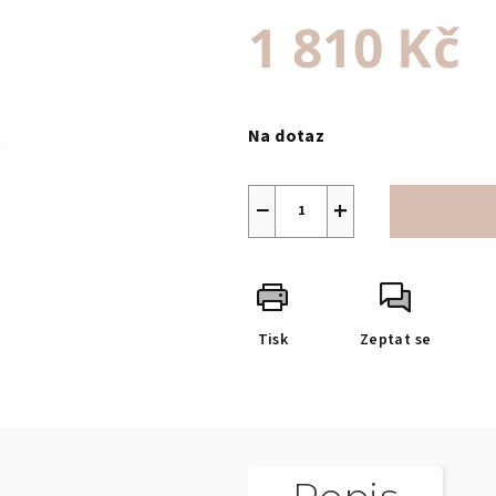
1 810 Kč
Měrná
cena:
Na dotaz
−
+
Tisk
Zeptat se