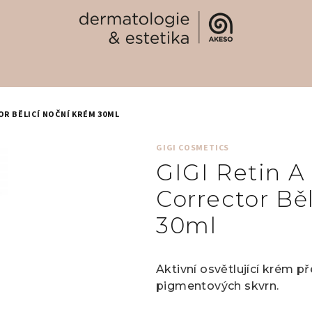
OR BĚLICÍ NOČNÍ KRÉM 30ML
GIGI COSMETICS
GIGI Retin A
Corrector Bě
30ml
Aktivní osvětlující krém p
pigmentových skvrn.