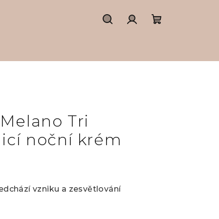
Hledat
Přihlášení
Nákupní
košík
 Melano Tri
licí noční krém
ředchází vzniku a zesvětlování