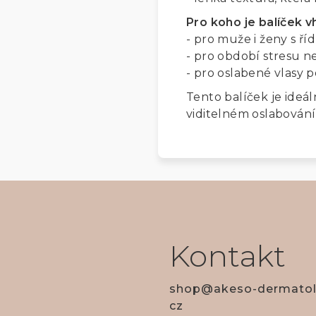
Pro koho je balíček 
- pro muže i ženy s ří
- pro období stresu 
- pro oslabené vlasy p
T
ento balíček je ideál
viditelném oslabování
Kontakt
shop
@
akeso-dermatol
cz