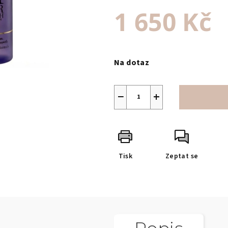
1 650 Kč
Měrná
cena:
Na dotaz
−
+
Tisk
Zeptat se