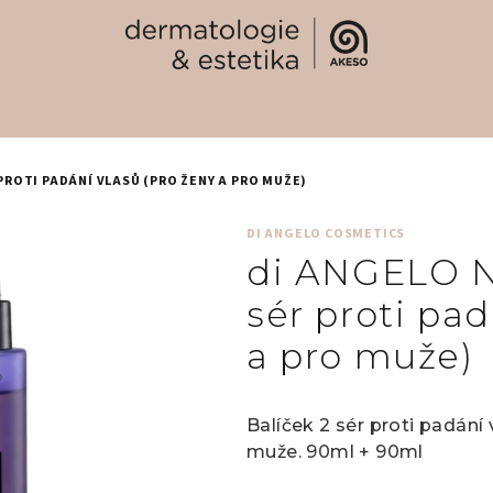
 PROTI PADÁNÍ VLASŮ (PRO ŽENY A PRO MUŽE)
DI ANGELO COSMETICS
di ANGELO No
sér proti pad
a pro muže)
Balíček 2 sér proti padání 
muže.
90ml + 90ml