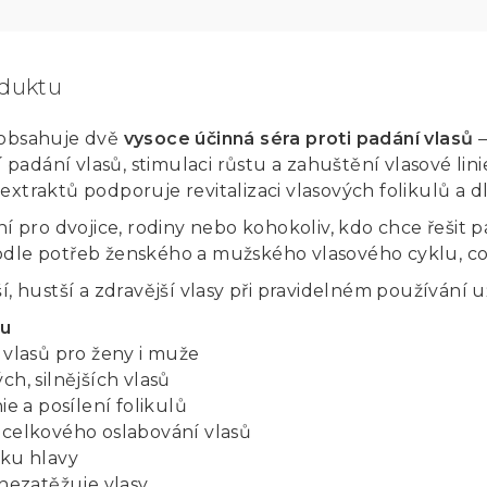
oduktu
 obsahuje dvě
vysoce účinná séra proti padání vlasů
–
adání vlasů, stimulaci růstu a zahuštění vlasové lini
extraktů podporuje revitalizaci vlasových folikulů a
ní pro dvojice, rodiny nebo kohokoliv, kdo chce řešit 
odle potřeb ženského a mužského vlasového cyklu, co
í, hustší a zdravější vlasy při pravidelném používání u
ku
 vlasů pro ženy i muže
ch, silnějších vlasů
ie a posílení folikulů
 celkového oslabování vlasů
žku hlavy
 nezatěžuje vlasy