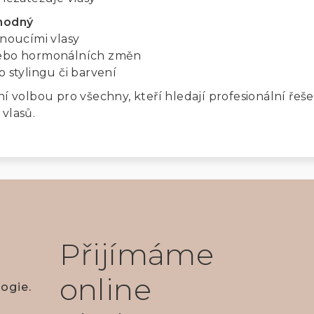
vhodný
dnoucími vlasy
nebo hormonálních změn
o stylingu či barvení
ní volbou pro všechny, kteří hledají profesionální řeše
 vlasů.
Přijímáme
online
ogie.