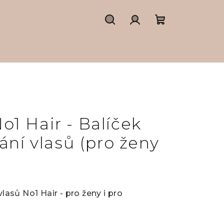
Hledat
Přihlášení
Nákupní
košík
1 Hair - Balíček
ání vlasů (pro ženy
vlasů No1 Hair - pro ženy i pro