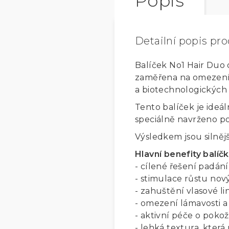
Popis
Detailní popis pr
Balíček No1 Hair Duo
zaměřena na omezení p
a biotechnologických 
Tento balíček je ideál
speciálně navrženo p
Výsledkem jsou silnějš
Hlavní benefity balíč
- cílené řešení padání
- stimulace růstu nový
- zahuštění vlasové lin
- omezení lámavosti a
- aktivní péče o poko
- lehká textura, která