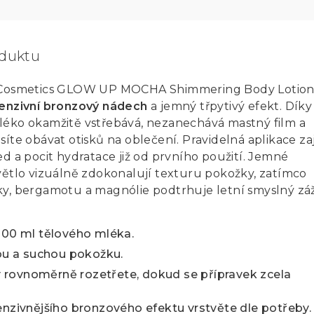
oduktu
l Cosmetics GLOW UP MOCHA Shimmering Body Lotio
tenzivní bronzový nádech
a jemný třpytivý efekt. Díky
léko okamžitě vstřebává, nezanechává mastný film a
íte obávat otisků na oblečení. Pravidelná aplikace zaj
ed a pocit hydratace již od prvního použití. Jemné
větlo vizuálně zdokonalují texturu pokožky, zatímco
y, bergamotu a magnólie podtrhuje letní smyslný záž
100 ml tělového mléka.
tou a suchou pokožku.
rovnoměrně rozetřete, dokud se přípravek zcela
enzivnějšího bronzového efektu vrstvěte dle potřeby.