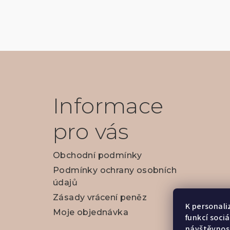
Z
á
p
Informace
a
pro vás
t
í
Obchodní podmínky
Podmínky ochrany osobních
údajů
Zásady vrácení peněz
K personali
Moje objednávka
funkcí soci
návštěvnost