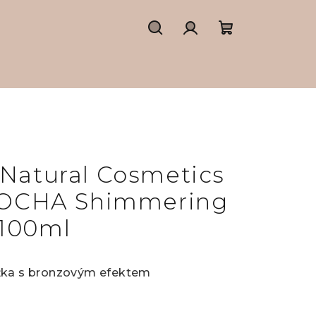
Hledat
Přihlášení
Nákupní
košík
 Natural Cosmetics
OCHA Shimmering
 100ml
žka s bronzovým efektem