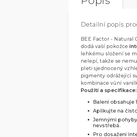
Popis
Detailní popis pr
BEE Factor - Natura
dodá vaší pokožce
in
lehkému složení se m
nelepí, takže se nemus
pleti sjednocený vzhl
pigmenty odrážející s
kombinace vůní vanilk
Použití a specifikace:
Balení obsahuje 
Aplikujte na čis
Jemnými pohyby 
nevstřebá.
Pro dosažení int