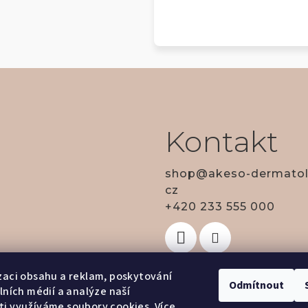
Kontakt
shop
@
akeso-dermatol
cz
+420 233 555 000
zaci obsahu a reklam, poskytování
Odmítnout
álních médií a analýze naší
i využíváme soubory cookies. Více