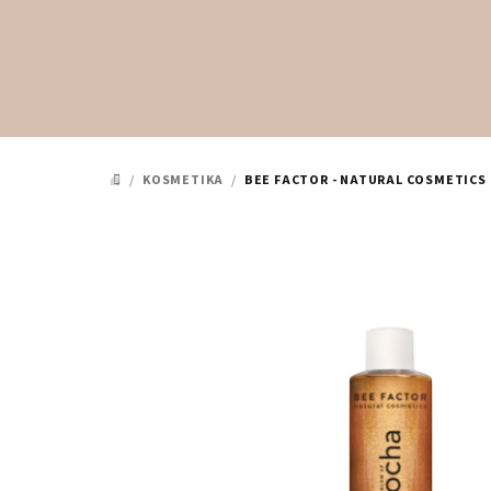
Přejít
na
obsah
/
KOSMETIKA
/
BEE FACTOR - NATURAL COSMETICS
DOMŮ