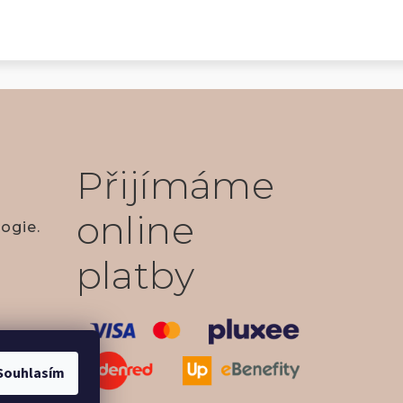
Přijímáme
online
ogie.
platby
Souhlasím