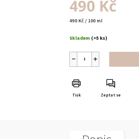
490 Kč
Měrná
490 Kč / 100 ml
cena:
Skladem
(>5 ks)
−
+
Tisk
Zeptat se